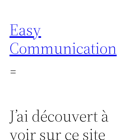
Aller
au
Easy
contenu
Communication
J’ai découvert à
voir sur ce site