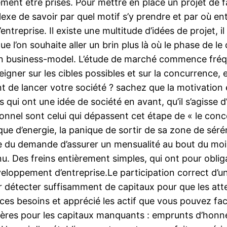
ent être prises. Pour mettre en place un projet de fab
plexe de savoir par quel motif s’y prendre et par où en
treprise. Il existe une multitude d’idées de projet, il 
 l’on souhaite aller un brin plus là où le phase de le
s son business-model. L’étude de marché commence fr
seigner sur les cibles possibles et sur la concurrence
 de lancer votre société ? sachez que la motivation e
ui ont une idée de société en avant, qu’il s’agisse d’
onnel sont celui qui dépassent cet étape de « le conc
que d’energie, la panique de sortir de sa zone de sér
se du demande d’assurer un mensualité au bout du moi
. Des freins entièrement simples, qui ont pour obliga
eveloppement d’entreprise.Le participation correct d’un
ir détecter suffisamment de capitaux pour que les att
ces besoins et apprécié les actif que vous pouvez fac
cières pour les capitaux manquants : emprunts d’honne