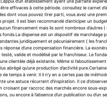
 L’appui d’un établissement ayant une parfaite expéri
 être effivaces à cette période. consultez le carnet d
ides dont vous pouvez tirer parti, vous avez une prem
 projet. Il est bien recommandé d’anticiper un budget 
aucun financement mais ils sont nombreux d’autres (
es fonds.La dispense est un dispositif de marchéage pa
pendantes juridiquement et pécuniairement ( les franc
es réponse d’une compensation financière. La exoné
 testé, valide et modélisé par le franchiseur. Le fond
t d’une clientèle déjà existante. Même si l’aboutissemen
us abrégé qu’une production d’activité pure.Certaines 
e temps à venir. Il il n’y en a certes pas de méthode
ente une astuce récurrent d’inspiration. Il ce d’observ
en croisant par raccroc des marchés encore sous-explo
ns, ou encore à l’absence d’un publication ou d’un se