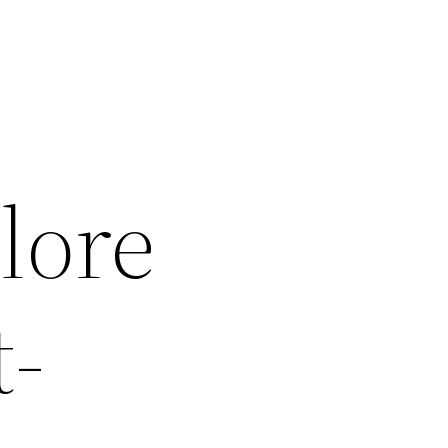
lore
t-