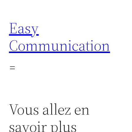
Aller
au
Easy
contenu
Communication
Vous allez en
savoir plus