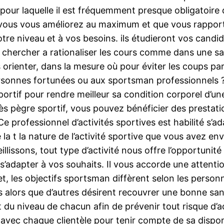
pour laquelle il est fréquemment presque obligatoire
 vous vous améliorez au maximum et que vous rapporte
re niveau et à vos besoins. ils étudieront vos candida
hercher a rationaliser les cours comme dans une sall
 orienter, dans la mesure où pour éviter les coups pa
sonnes fortunées ou aux sportsman professionnels ? m
ortif pour rendre meilleur sa condition corporel d’un
s pègre sportif, vous pouvez bénéficier des prestat
 professionnel d’activités sportives est habilité s’ada
e la t la nature de l’activité sportive que vous avez en
llissons, tout type d’activité nous offre l’opportunit
s’adapter à vos souhaits. Il vous accorde une attentio
t, les objectifs sportsman diffèrent selon les perso
s alors que d’autres désirent recouvrer une bonne san
du niveau de chacun afin de prévenir tout risque d’a
avec chaque clientèle pour tenir compte de sa disponib