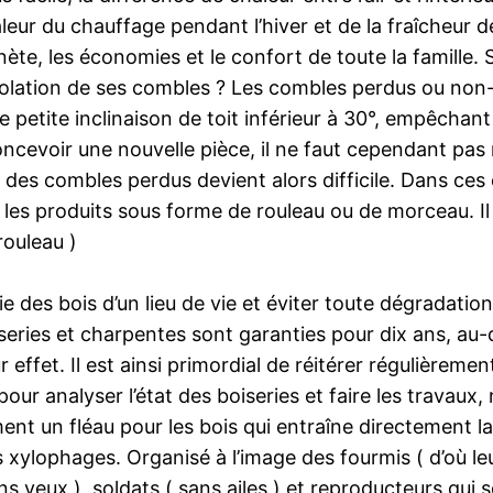
leur du chauffage pendant l’hiver et de la fraîcheur de
nète, les économies et le confort de toute la famille.
olation de ses combles ? Les combles perdus ou non-a
ne petite inclinaison de toit inférieur à 30°, empêchant
ncevoir une nouvelle pièce, il ne faut cependant pas 
 des combles perdus devient alors difficile. Dans ces c
t les produits sous forme de rouleau ou de morceau. I
rouleau )
e des bois d’un lieu de vie et éviter toute dégradatio
eries et charpentes sont garanties pour dix ans, au-de
r effet. Il est ainsi primordial de réitérer régulièrem
our analyser l’état des boiseries et faire les travau
ment un fléau pour les bois qui entraîne directement
 xylophages. Organisé à l’image des fourmis ( d’où le
ns yeux ), soldats ( sans ailes ) et reproducteurs qui 