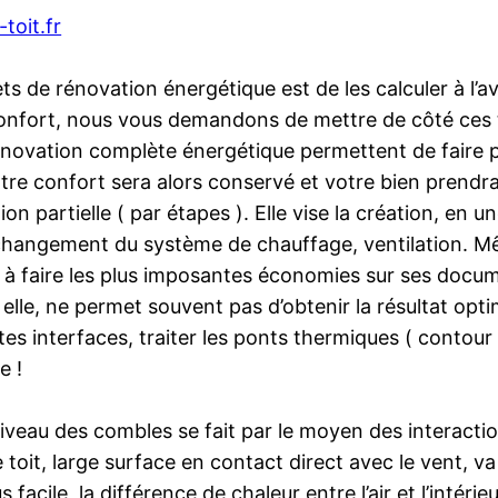
-toit.fr
ts de rénovation énergétique est de les calculer à l’a
nfort, nous vous demandons de mettre de côté ces tr
de rénovation complète énergétique permettent de faire
otre confort sera alors conservé et votre bien prendr
ion partielle ( par étapes ). Elle vise la création, en u
, changement du système de chauffage, ventilation. Mê
 à faire les plus imposantes économies sur ses docume
i elle, ne permet souvent pas d’obtenir la résultat opt
s interfaces, traiter les ponts thermiques ( contour de
e !
veau des combles se fait par le moyen des interactions
le toit, large surface en contact direct avec le vent, 
acile, la différence de chaleur entre l’air et l’intér