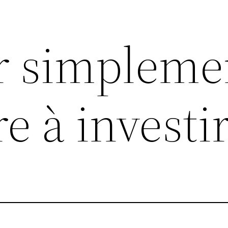
r simpleme
 à investi