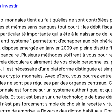
 investir
o-monnaies tient au fait qu’elles ne sont contrôlées p
es et mêmes sans banques tout court : les débit fis
 particularité importante qui a été à la naissance de
ti-système ‘, permettant d’échapper aux périphérie fin
n, dispose émergée en janvier 2009 en pleine disette 
bancaire .Plusieurs méthodes s’offrent à vous pour re
cela découlera clairement de vos choix personnelles. p
. Il est nécessaire d’une plateforme distinguée et simpl
 des crypto-monnaies. Avec eToro, vous pourrez entrep
s ne sont pas régulées par des organes centraux. Ce q
-monnaie est fondée sur un système authentique, et
els. Et tout est basé sur une technologie de base dém
n’est pas forcément simple de choisir la recette virtu
ntre de emprise, a l’inverse des dicton habituels. D