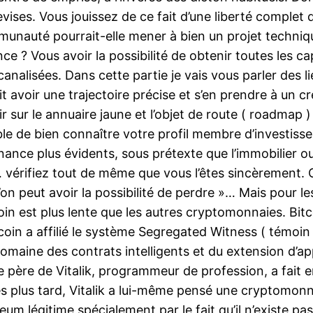
s. Vous jouissez de ce fait d’une liberté complet de d
auté pourrait-elle mener à bien un projet technique l
e ? Vous avoir la possibilité de obtenir toutes les ca
analisées. Dans cette partie je vais vous parler des l
oit avoir une trajectoire précise et s’en prendre à un
sur le annuaire jaune et l’objet de route ( roadmap ) 
ble de bien connaître votre profil membre d’investisse
nance plus évidents, sous prétexte que l’immobilier ou 
… vérifiez tout de même que vous l’êtes sincèrement.
n peut avoir la possibilité de perdre »… Mais pour les
in est plus lente que les autres cryptomonnaies. Bit
tcoin a affilié le système Segregated Witness ( témoin
omaine des contrats intelligents et du extension d’app
. Le père de Vitalik, programmeur de profession, a fai
 plus tard, Vitalik a lui-même pensé une cryptomonn
reum légitime spécialement par le fait qu’il n’existe pa