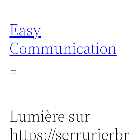
Aller
au
Easy
contenu
Communication
Lumière sur
https://serrurierbr