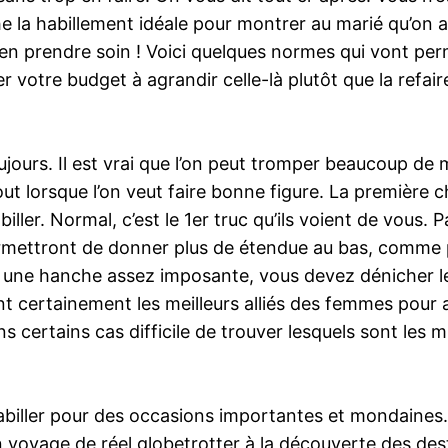
la habillement idéale pour montrer au marié qu’on a fa
 d’en prendre soin ! Voici quelques normes qui vont pe
r votre budget à agrandir celle-là plutôt que la refa
ujours. Il est vrai que l’on peut tromper beaucoup de
t lorsque l’on veut faire bonne figure. La première c
iller. Normal, c’est le 1er truc qu’ils voient de vous. 
ermettront de donner plus de étendue au bas, comme p
ez une hanche assez imposante, vous devez dénicher 
ont certainement les meilleurs alliés des femmes pour
dans certains cas difficile de trouver lesquels sont l
biller pour des occasions importantes et mondaines. 
voyage de réel globetrotter à la découverte des desti