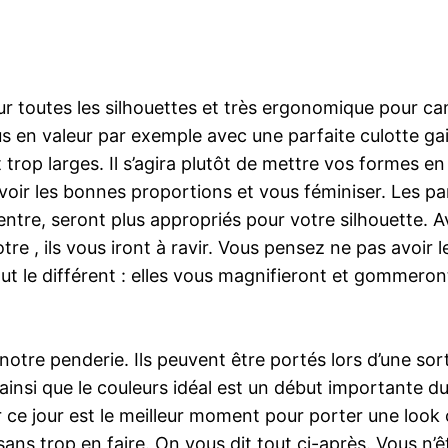
pour toutes les silhouettes et très ergonomique pour 
lus en valeur par exemple avec une parfaite culotte g
trop larges. Il s’agira plutôt de mettre vos formes en 
voir les bonnes proportions et vous féminiser. Les pant
ventre, seront plus appropriés pour votre silhouette.
otre , ils vous iront à ravir. Vous pensez ne pas avoir
out le différent : elles vous magnifieront et gommeron
tre penderie. Ils peuvent être portés lors d’une sorti
insi que le couleurs idéal est un début importante du
r ce jour est le meilleur moment pour porter une look 
sans trop en faire. On vous dit tout ci-après. Vous n’