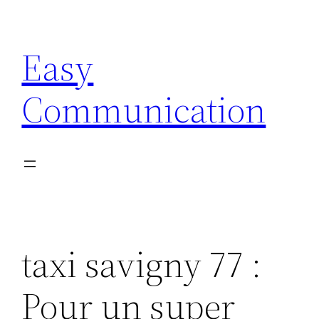
Aller
au
Easy
contenu
Communication
taxi savigny 77 :
Pour un super