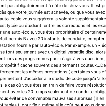
ront pas obligatoirement à côté de chez vous. Il est pr
çon, dès que votre journée est achevée, ou que vous a
’auto-école vous suggérera la volonté supplémentaire
n est lycée ou étudiant, entre les corrections et les 
une auto-école, vous êtes propriétaire d’ certaineme
 méfait permis B avec 20 instants de conduite, compter
restation fournie par l’auto-école. Par exemple, un « é
font seulement avec un digital versatile disc, alors 
nt lors des programmes pour réagir à vos questions, 
l compétitif cache souvent des alternants coûteux…D
s forcement les mêmes prestations ( certaines vous off
permettent d’accéder à le studio de code jusqu’à ‘à l’
ns le cas où vous êtes en train de faire votre résoluti
ement avec les 20 temps seulement de conduite obliga
vous éviter de convenable mauvaises surprises ( il e
itables ). pour finir, même si le coût peut vous donn