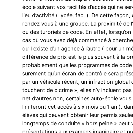
école suivant vos facilités d’accès qui ne se
lieu d’activité ( lycée, fac, ). De cette fa
rendez vous à une groupe. La proximité de l
ou des turoriels de code. En effet, lorsqu’o
cas où vous avez déjà commencé à chercher 
qu’il existe d’un agence à l’autre ( pour un
différence de prix est le plus souvent à la p
probablement que les programmes de code se 
surement qu’un écran de contrôle sera prése
par un véhicule récent, un infraction globa
touchent de « crime », elles n’y incluent pa
net d’autres non, certaines auto-école vous 
limiteront cet accès à six mois ou 1 an ). da
élèves qui peuvent obtenir leur permis seul
longtemps de conduite « hors peine » peut 
présentations aux examens imaginaire et prof