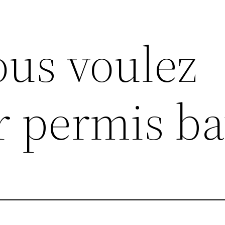
ous voulez
r permis b