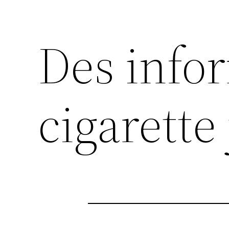
Des info
cigarett