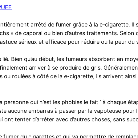
WPUFF
entièrement arrêté de fumer grâce à la e-cigarette. I
tchs » de caporal ou bien d’autres traitements. Selo
stuce sérieux et efficace pour réduire ou la peur du v
ents lié. Bien qu’au début, les fumeurs absorbent en m
r finalement arriver à se produire de gris. Généralem
 ou roulées à côté de la e-cigarette, ils arrivent ains
a personne qui n’est les phobies le fait ‘ à chaque étap
existe aucune embarras à passer par la vapoteuse pour la
nt tenter d’arrêter avec d’autres choses, sans succès,
de fumer du cigarettes et qui va permettre de remplacer