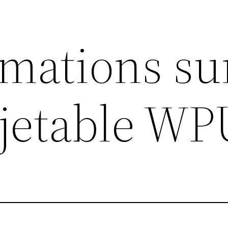
rmations su
e jetable W