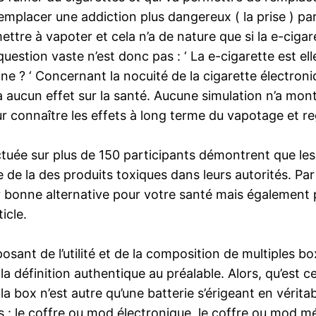
 remplacer une addiction plus dangereux ( la prise ) p
 mettre à vapoter et cela n’a de nature que si la e-cig
stion vaste n’est donc pas : ‘ La e-cigarette est elle
tine ? ‘ Concernant la nocuité de la cigarette électro
 n’a aucun effet sur la santé. Aucune simulation n’a m
r connaître les effets à long terme du vapotage et re
ctuée sur plus de 150 participants démontrent que le
e de la des produits toxiques dans leurs autorités. P
uper bonne alternative pour votre santé mais égalemen
icle.
sant de l’utilité et de la composition de multiples b
e la définition authentique au préalable. Alors, qu’est
 box n’est autre qu’une batterie s’érigeant en vérita
types : le coffre ou mod électronique, le coffre ou m