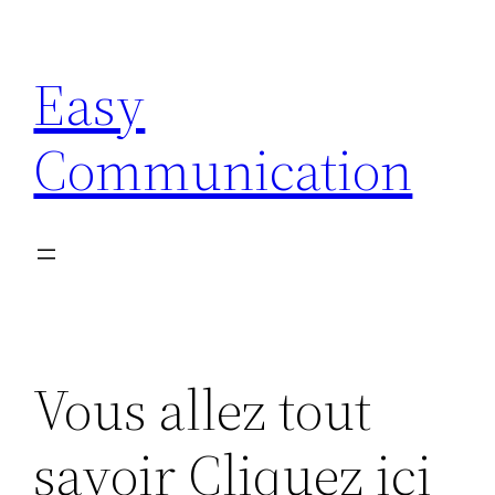
Aller
au
Easy
contenu
Communication
Vous allez tout
savoir Cliquez ici