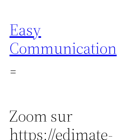
Aller
au
Easy
contenu
Communication
Zoom sur
https://edimate-