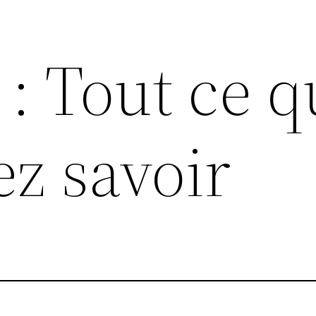
: Tout ce q
z savoir