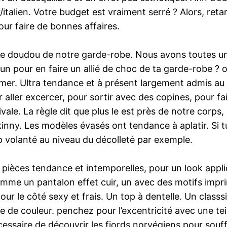
talien. Votre budget est vraiment serré ? Alors, reta
our faire de bonnes affaires.
ge, le doudou de notre garde-robe. Nous avons toutes u
 pour en faire un allié de choc de ta garde-robe ? on
blimer. Ultra tendance et à présent largement admis au b
 aller excercer, pour sortir avec des copines, pour fa
ale. La règle dit que plus le est près de notre corps, p
inny. Les modèles évasés ont tendance à aplatir. Si 
p volanté au niveau du décolleté par exemple.
tre pièces tendance et intemporelles, pour un look appl
comme un pantalon effet cuir, un avec des motifs impr
pour le côté sexy et frais. Un top à dentelle. Un clas
e de couleur. penchez pour l’excentricité avec une te
cessaire de découvrir les fjords norvégiens pour souffr