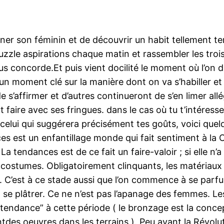
iner son féminin et de découvrir un habit tellement t
puzzle aspirations chaque matin et rassembler les tro
s concorde.Et puis vient docilité le moment où l’on d
un moment clé sur la manière dont on va s’habiller e
 s’affirmer et d’autres continueront de s’en limer all
ut faire avec ses fringues. dans le cas où tu t’intéres
celui qui suggérera précisément tes goûts, voici que
es est un enfantillage monde qui fait sentiment à la 
 La tendances est de ce fait un faire-valoir ; si elle n’
 de costumes. Obligatoirement clinquants, les matériaux
. C’est à ce stade aussi que l’on commence à se parfume
se plâtrer. Ce ne n’est pas l’apanage des femmes. Les
s “tendance” à cette période ( le bronzage est la conc
tdes oeuvres dans les terrains ). Peu avant la Révolut