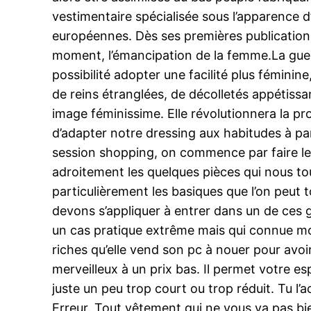
vestimentaire spécialisée sous l’apparence d’
européennes. Dès ses premières publications
moment, l’émancipation de la femme.La guerre
possibilité adopter une facilité plus féminin
de reins étranglées, de décolletés appétissa
image féminissime. Elle révolutionnera la pr
d’adapter notre dressing aux habitudes à par
session shopping, on commence par faire le t
adroitement les quelques pièces qui nous to
particulièrement les basiques que l’on peut 
devons s’appliquer à entrer dans un de ces g
un cas pratique extrême mais qui connue mo
riches qu’elle vend son pc à nouer pour av
merveilleux à un prix bas. Il permet votre esp
juste un peu trop court ou trop réduit. Tu l’
Erreur. Tout vêtement qui ne vous va pas bie