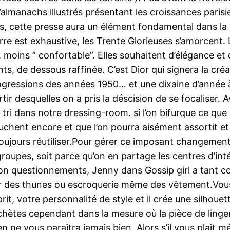
almanachs illustrés présentant les croissances parisie
, cette presse aura un élément fondamental dans la li
 est exhaustive, les Trente Glorieuses s’amorcent. Le
e, moins ” confortable”. Elles souhaitent d’élégance et 
nts, de dessous raffinée. C’est Dior qui signera la c
ogressions des années 1950… et une dixaine d’année à 
tir desquelles on a pris la déscision de se focaliser.
ri dans notre dressing-room. si l’on bifurque ce que l
uchent encore et que l’on pourra aisément assortit et
toujours réutiliser.Pour gérer ce imposant changement
roupes, soit parce qu’on en partage les centres d’inté
n questionnements, Jenny dans Gossip girl a tant co
oir des thunes ou escroquerie même des vêtement.Vo
rit, votre personnalité de style et il crée une silhoue
achètes cependant dans la mesure où la pièce de lingeri
n ne vous paraîtra jamais bien. Alors s’il vous plaît 