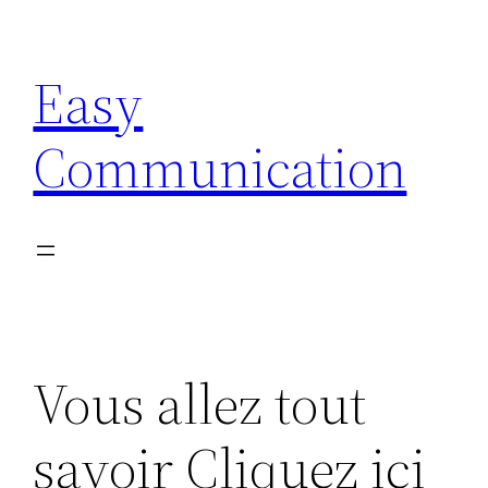
Aller
au
Easy
contenu
Communication
Vous allez tout
savoir Cliquez ici