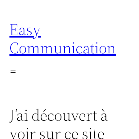
Aller
au
Easy
contenu
Communication
J’ai découvert à
voir sur ce site