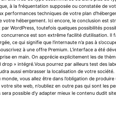
ue, à la fréquentation supposée ou constatée de votr
aux performances techniques de votre plan d’héberge
é de votre hébergement. Ici encore, le conclusion est st
r WordPress, toutefois quelques possibilités possib
a concurrence est son extrême facilité d’utilisation. I
rgée, ce qui signifie que l’internaute n’a pas à s’occ
souscrivez à une offre Premium. L’interface a été dév
prise en main. On apprécie explicitement les de thèm
d drop » intégré.Vous pourrez par ailleurs test des lab
faudra aussi embrasser la localisation de votre sociét
u monde, vous allez être dans l’obligation de produire
e votre site web, n’oubliez en outre pas qui sont les 
 sera possible d’y adapter mieux le contenu dudit site