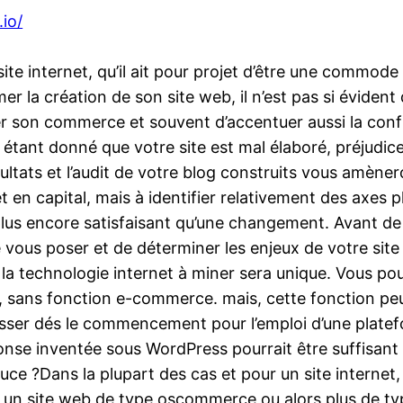
.io/
 site internet, qu’il ait pour projet d’être une commod
r la création de son site web, il n’est pas si évident 
r son commerce et souvent d’accentuer aussi la confian
( étant donné que votre site est mal élaboré, préjudic
sultats et l’audit de votre blog construits vous amèner
 en capital, mais à identifier relativement des axes p
plus encore satisfaisant qu’une changement. Avant de 
 vous poser et de déterminer les enjeux de votre site
e la technologie internet à miner sera unique. Vous p
, sans fonction e-commerce. mais, cette fonction peu
passer dés le commencement pour l’emploi d’une pla
nse inventée sous WordPress pourrait être suffisant 
ouce ?Dans la plupart des cas et pour un site interne
r un site web de type oscommerce ou alors plus de typ