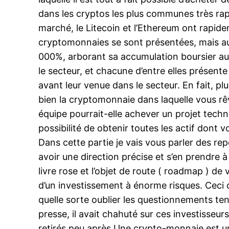
dans les cryptos les plus communes très ra
marché, le Litecoin et l’Ethereum ont rapide
cryptomonnaies se sont présentées, mais auc
000%, arborant sa accumulation boursier aut
le secteur, et chacune d’entre elles présent
avant leur venue dans le secteur. En fait, p
bien la cryptomonnaie dans laquelle vous rêv
équipe pourrait-elle achever un projet techniq
possibilité de obtenir toutes les actif dont v
Dans cette partie je vais vous parler des rep
avoir une direction précise et s’en prendre
livre rose et l’objet de route ( roadmap ) de 
d’un investissement à énorme risques. Ceci d
quelle sorte oublier les questionnements t
presse, il avait chahuté sur ces investisseu
retirés peu après.Une crypto-monnaie est une