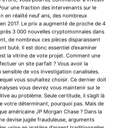
ur une fraction des intervenants sur le
 En en réalité neuf ans, des nombreux
 en 2017. Le prix a augmenté de proche de 4
eu près 3 000 nouvelles cryptomonnaies dans
ment, de nombreux ces pièces disparaissent
nt buté. Il est donc essentiel d’examiner
est la vitrine de vote projet. Comment une
fectuer un site parfait ? Vous avoir la
eu sensible de vos investigation canalisées.
equel vous souhaitez choisir. Ce dernier doit
analyses vous devrez vous maintenir sur le
ive au problème. Seule certitude, il s’agit là
de votre déterminant, pourquoi pas. Mais de
nque américaine JP Morgan Chase ? Dans la
 Une devise jugée frauduleuse, arguments
es usine en matière d’argent traditionnelles