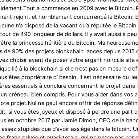
pidement.Tout a commencé en 2009 avec le Bitcoin. Po
ment rejoint et horriblement concurrencé le Bitcoin.
une n’a disposé de la vacant qu’a réputée le Bitcoin
our de 490 longueur de dollars. Il y avait aussi à p
e être la princesse héritière du Bitcoin. Malheureuse
lus de 90% des projets blockchain lancés depuis 2015 o
ez choisir avant de poser votre argent noirci.le site 
ue lié à la blockchain si elle n’est pas en mesure d’ef
ous êtes propriétaire d’ besoin, il est nécessaire du li
ères essentiels à conclure concernant le projet dans l
 à un créneau bien compris. Pour vous aider dans vos 
vote projet.Nul ne peut encore offrir de réponse définit
it, si vous êtes joyeux et disposé à perdre une part 
enus en octobre 2017 par Jamie Dimon, CEO de la ba
rs assez stupides que d’avoir assiégé dans le bitcoin.
 franc privée et quasi-totale, qui ne passe pas par d