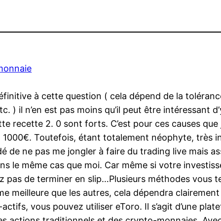
omonnaie
définitive à cette question ( cela dépend de la toléra
. ) il n’en est pas moins qu’il peut être intéressant 
te recette 2. 0 sont forts. C’est pour ces causes que 
t 1000€. Toutefois, étant totalement néophyte, très 
 de ne pas me jongler à faire du trading live mais ass
ns le même cas que moi. Car même si votre investissem
ez pas de terminer en slip…Plusieurs méthodes vous t
me meilleure que les autres, cela dépendra clairement 
ctifs, vous pouvez utiliser eToro. Il s’agit d’une plate
er des actions traditionnels et des crypto-monnaies. A