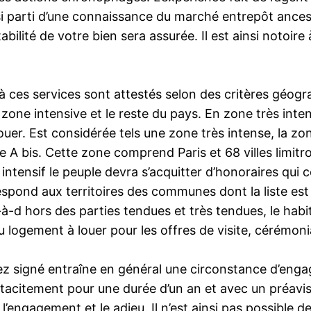
insi parti d’une connaissance du marché entrepôt ances
ntabilité de votre bien sera assurée. Il est ainsi notoire
 ces services sont attestés selon des critères géogra
one intensive et le reste du pays. En zone très intensi
louer. Est considérée tels une zone très intense, la 
 A bis. Cette zone comprend Paris et 68 villes limitr
ntensif le peuple devra s’acquitter d’honoraires qui 
respond aux territoires des communes dont la liste e
c-à-d hors des parties tendues et très tendues, le habit
logement à louer pour les offres de visite, cérémonia
ez signé entraîne en général une circonstance d’eng
tacitement pour une durée d’un an et avec un préavis 
’engagement et le adieu. Il n’est ainsi pas possible de