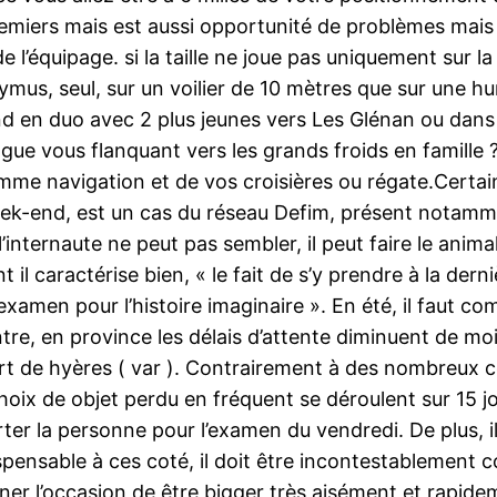
miers mais est aussi opportunité de problèmes mais da
 l’équipage. si la taille ne joue pas uniquement sur 
hymus, seul, sur un voilier de 10 mètres que sur une h
End en duo avec 2 plus jeunes vers Les Glénan ou dans
alogue vous flanquant vers les grands froids en famille
mme navigation et de vos croisières ou régate.Certai
ek-end, est un cas du réseau Defim, présent notamm
internaute ne peut pas sembler, il peut faire le animal
l caractérise bien, « le fait de s’y prendre à la dern
’examen pour l’histoire imaginaire ». En été, il faut 
ntre, en province les délais d’attente diminuent de m
ort de hyères ( var ). Contrairement à des nombreux
hoix de objet perdu en fréquent se déroulent sur 15 
r la personne pour l’examen du vendredi. De plus, il n
spensable à ces coté, il doit être incontestablement 
er l’occasion de être bigger très aisément et rapideme