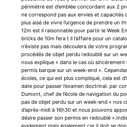
périmètre est d’emblée concordant aux 2 pre
ne correspond pas aux envies et capacités de
plus aisé de vivre l’urgence de prendre un t
12m est il raisonnable pour partir le Week 
bricks de 10m fera t il l’affaire pour un cat
n’éxiste pas mais découlera de votre progra
procédés de objet perdu redoublé sur un we
nous explique « dans le cas où sincèrement l’
permis barque sur un week-end ». Cependant i
écoles, ce qui est plus compliqué, cela est d
date pour passer l’examen doctrinal. par co
Dumont, chef de l’école de navigation du p
pas de objet perdu sur un week-end « nos c
d’après-midi à 16h30 et nous pouvons apporte
désire passer son permis en redoublé ».Indi
evidement mais également car il doit se donn