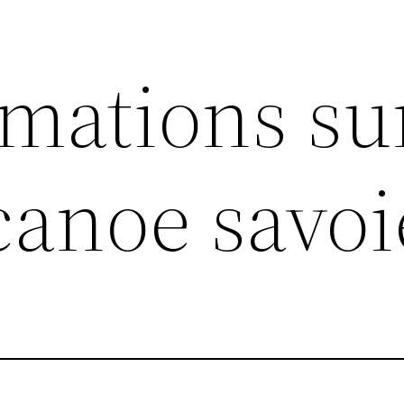
rmations su
canoe savoi