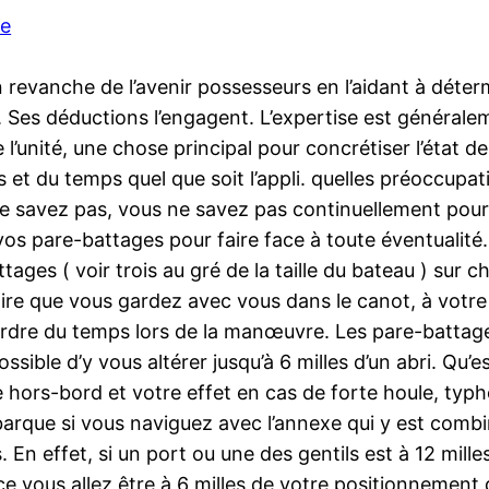
ie
revanche de l’avenir possesseurs en l’aidant à détermi
. Ses déductions l’engagent. L’expertise est généralem
de l’unité, une chose principal pour concrétiser l’état
 et du temps quel que soit l’appli. quelles préoccupat
 savez pas, vous ne savez pas continuellement pour q
 vos pare-battages pour faire face à toute éventuali
tages ( voir trois au gré de la taille du bateau ) sur 
 que vous gardez avec vous dans le canot, à votre di
erdre du temps lors de la manœuvre. Les pare-battages
ssible d’y vous altérer jusqu’à 6 milles d’un abri. Qu’e
 hors-bord et votre effet en cas de forte houle, typ
arque si vous naviguez avec l’annexe qui y est combin
 En effet, si un port ou une des gentils est à 12 mill
ce vous allez être à 6 milles de votre positionnement 