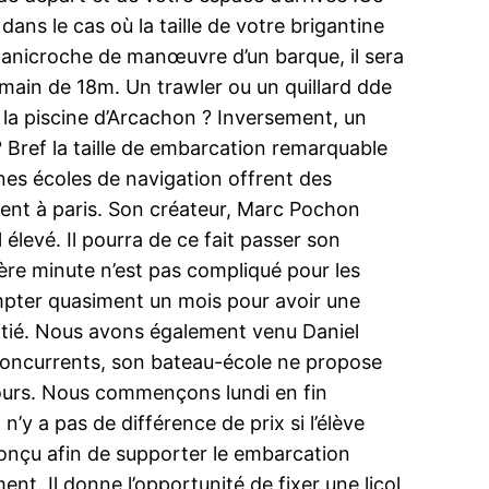
ns le cas où la taille de votre brigantine
la anicroche de manœuvre d’un barque, il sera
umain de 18m. Un trawler ou un quillard dde
 la piscine d’Arcachon ? Inversement, un
 ? Bref la taille de embarcation remarquable
nes écoles de navigation offrent des
ent à paris. Son créateur, Marc Pochon
 élevé. Il pourra de ce fait passer son
ière minute n’est pas compliqué pour les
compter quasiment un mois pour avoir une
oitié. Nous avons également venu Daniel
 concurrents, son bateau-école ne propose
jours. Nous commençons lundi en fin
’y a pas de différence de prix si l’élève
conçu afin de supporter le embarcation
nt. Il donne l’opportunité de fixer une licol