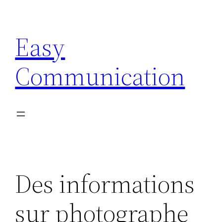
Aller
au
Easy
contenu
Communication
Des informations
sur photographe