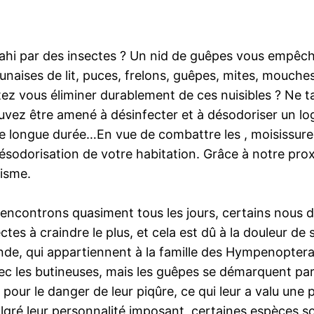
ahi par des insectes ? Un nid de guêpes vous empêch
 punaises de lit, puces, frelons, guêpes, mites, mouc
z vous éliminer durablement de ces nuisibles ? Ne tar
ouvez être amené à désinfecter et à désodoriser un lo
 longue durée…En vue de combattre les , moisissures,
ésodorisation de votre habitation. Grâce à notre prox
lisme.
encontrons quasiment tous les jours, certains nous dé
tes à craindre le plus, et cela est dû à la douleur de
nde, qui appartiennent à la famille des Hympenopter
 les butineuses, mais les guêpes se démarquent par l
s pour le danger de leur piqûre, ce qui leur a valu une
gré leur personnalité imposant, certaines espèces son