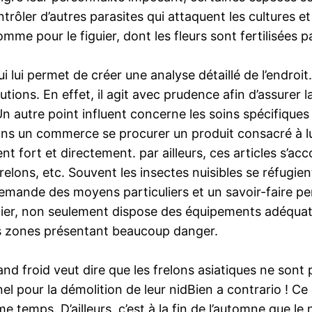
ntrôler d’autres parasites qui attaquent les cultures 
mme pour le figuier, dont les fleurs sont fertilisées p
i lui permet de créer une analyse détaillé de l’endroit.
utions. En effet, il agit avec prudence afin d’assurer 
Un autre point influent concerne les soins spécifique
ans un commerce se procurer un produit consacré à lu
sent fort et directement. par ailleurs, ces articles s’a
relons, etc. Souvent les insectes nuisibles se réfugie
demande des moyens particuliers et un savoir-faire p
rnier, non seulement dispose des équipements adéquats 
des zones présentant beaucoup danger.
d froid veut dire que les frelons asiatiques ne sont pl
l pour la démolition de leur nidBien a contrario ! Ce
 temps. D’ailleurs, c’est à la fin de l’automne que le 