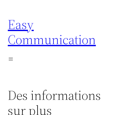
Aller
au
Easy
contenu
Communication
Des informations
sur plus