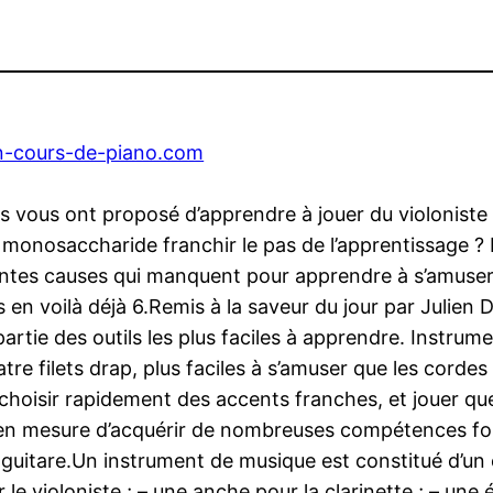
n-cours-de-piano.com
s vous ont proposé d’apprendre à jouer du violoniste
monosaccharide franchir le pas de l’apprentissage ? Il
entes causes qui manquent pour apprendre à s’amuser 
n voilà déjà 6.Remis à la saveur du jour par Julien D
 partie des outils les plus faciles à apprendre. Instrum
 filets drap, plus faciles à s’amuser que les cordes o
 de choisir rapidement des accents franches, et jouer
en mesure d’acquérir de nombreuses compétences fonda
a guitare.Un instrument de musique est constitué d’un
 le violoniste ; – une anche pour la clarinette ; – une 