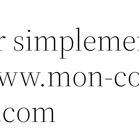
r simpleme
www.mon-co
.com