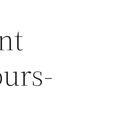
nt
urs-