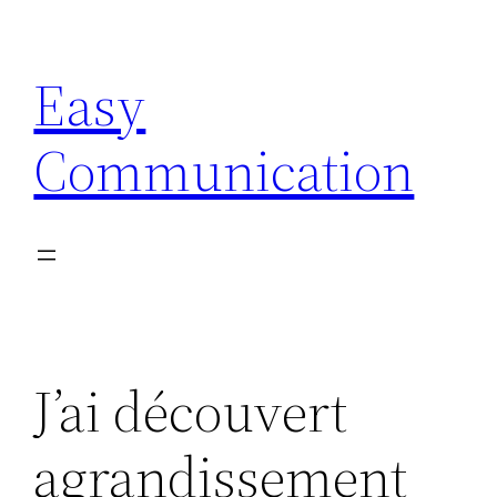
Aller
au
Easy
contenu
Communication
J’ai découvert
agrandissement