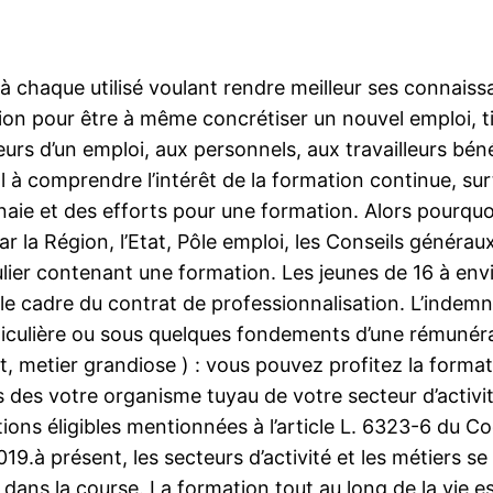
i à chaque utilisé voulant rendre meilleur ses connaiss
ion pour être à même concrétiser un nouvel emploi, tire
rs d’un emploi, aux personnels, aux travailleurs bé
 à comprendre l’intérêt de la formation continue, surto
nnaie et des efforts pour une formation. Alors pourqu
la Région, l’Etat, Pôle emploi, les Conseils généraux 
ulier contenant une formation. Les jeunes de 16 à env
le cadre du contrat de professionnalisation. L’indem
rticulière ou sous quelques fondements d’une rémunéra
metier grandiose ) : vous pouvez profitez la formatio
des votre organisme tuyau de votre secteur d’activité
ions éligibles mentionnées à l’article L. 6323-6 du 
19.à présent, les secteurs d’activité et les métiers 
dans la course. La formation tout au long de la vie est