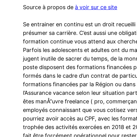
Source à propos de
à voir sur ce site
Se entrainer en continu est un droit recueill
présumer sa carrière. C’est aussi une obligat
formation continue vous attend aux chercheu
Parfois les adolescents et adultes ont du mal
jugent inutile de sacrer du temps, de la mo
poste disposent des formations financées par 
formés dans le cadre d’un contrat de partic
formations financées par la Région ou dans 
l’Assurance vacance selon leur situation pa
êtes manÅ“uvre freelance ( pro, commerçant, 
employés connaissant que vous cotisez vers 
pourriez avoir accès au CPF, avec les format
trophée des activités exercées en 2018 et 20
fait être forcément opérationnel pour rester 