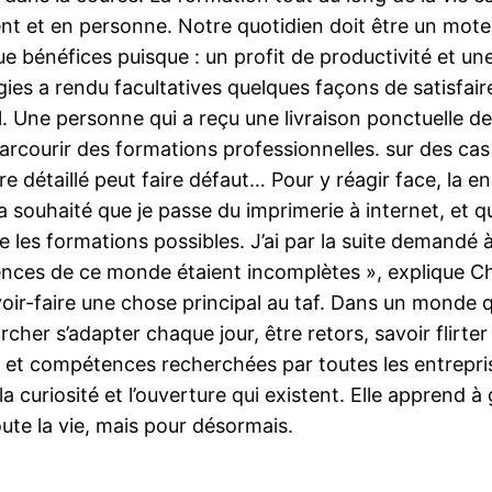
ment et en personne. Notre quotidien doit être un mot
 bénéfices puisque : un profit de productivité et une
ies a rendu facultatives quelques façons de satisfaire
el. Une personne qui a reçu une livraison ponctuelle 
t parcourir des formations professionnelles. sur des c
ire détaillé peut faire défaut… Pour y réagir face, la
é a souhaité que je passe du imprimerie à internet, et
e les formations possibles. J’ai par la suite demandé
nces de ce monde étaient incomplètes », explique Ch
ir-faire une chose principal au taf. Dans un monde qu
her s’adapter chaque jour, être retors, savoir flirte
s et compétences recherchées par toutes les entrepri
la curiosité et l’ouverture qui existent. Elle apprend 
ute la vie, mais pour désormais.
e