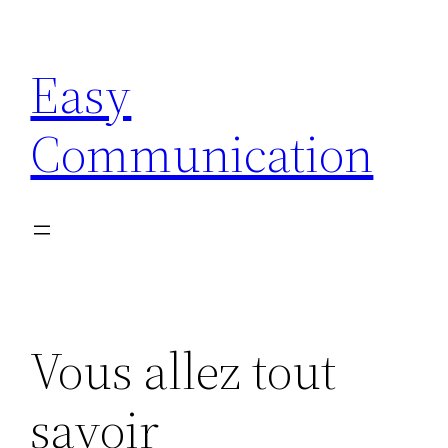
Aller
au
Easy
contenu
Communication
Vous allez tout
savoir