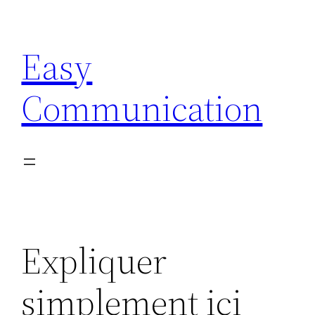
Aller
au
Easy
contenu
Communication
Expliquer
simplement ici