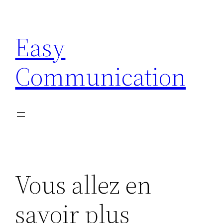
Aller
au
Easy
contenu
Communication
Vous allez en
savoir plus