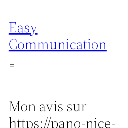
Aller
au
Easy
contenu
Communication
Mon avis sur
https://pano-nice-