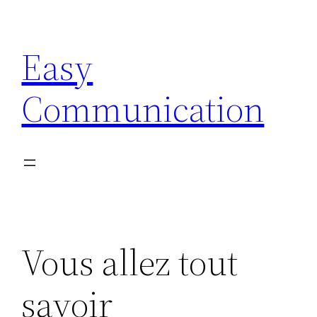
Aller
au
Easy
contenu
Communication
Vous allez tout
savoir