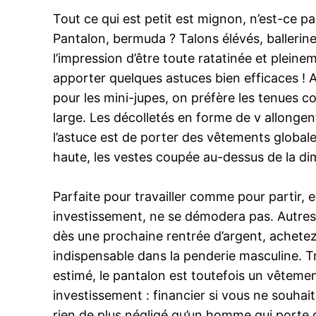
Tout ce qui est petit est mignon, n’est-ce p
Pantalon, bermuda ? Talons élévés, ballerin
l’impression d’être toute ratatinée et plein
apporter quelques astuces bien efficaces ! 
pour les mini-jupes, on préfère les tenues cou
large. Les décolletés en forme de v allongen
l’astuce est de porter des vêtements globale
haute, les vestes coupée au-dessus de la di
Parfaite pour travailler comme pour partir,
investissement, ne se démodera pas. Autres a
dès une prochaine rentrée d’argent, achetez-
indispensable dans la penderie masculine. Tr
estimé, le pantalon est toutefois un vêtemen
investissement : financier si vous ne souhai
rien de plus négligé qu’un homme qui porte 