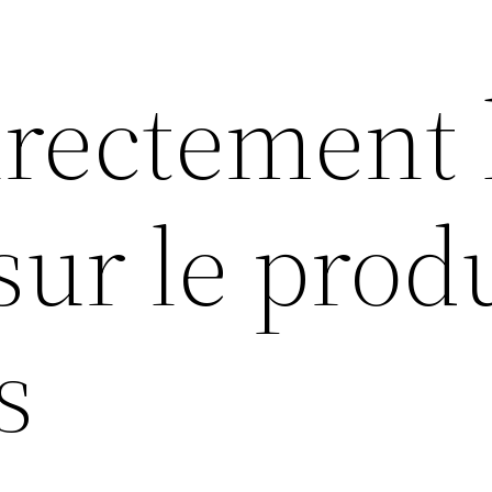
irectement 
sur le produ
s