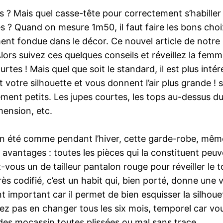
as ? Mais quel casse-tête pour correctement s’habiller
es ? Quand on mesure 1m50, il faut faire les bons ch
ement fondue dans le décor. Ce nouvel article de notre
Alors suivez ces quelques conseils et réveillez la fe
rtes ! Mais quel que soit le standard, il est plus intér
t votre silhouette et vous donnent l’air plus grande !
ment petits. Les jupes courtes, les tops au-dessus du 
mension, etc.
 en été comme pendant l’hiver, cette garde-robe, même
vantages : toutes les pièces qui la constituent peuven
vous un de tailleur pantalon rouge pour réveiller le
ès codifié, c’est un habit qui, bien porté, donne une 
t important car il permet de bien esquisser la silhoue
tez pas en changer tous les six mois, temporel car vo
des mocassin toutes plissées ou mal sans trace.