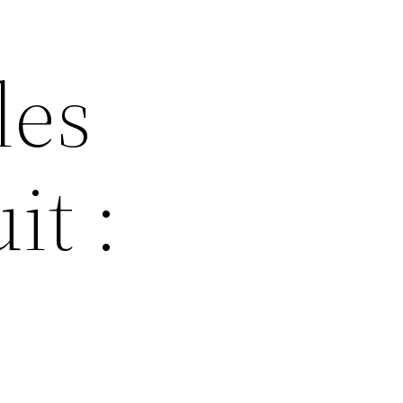
les
it :