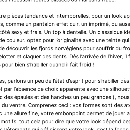
entre pièces tendance et intemporelles, pour un look ap
ls, comme un pantalon effet cuir, un imprimé, ou auss
côté sexy et frais. Un top à dentelle. Un classsique i
 couleur. optez pour l’originalité avec une teinte qui
 de découvrir les fjords norvégiens pour souffrir du fr
tter et claquer des dents. Dès l’arrivée de l’hiver, i
our bien s’habiller quand il fait froid !
, parlons un peu de l’état d’esprit pour s’habiller dè
ar l’absence de choix apparente avec une silhouette 
ec des épaules et des hanches un peu grandes ), no
 du ventre. Comprenez ceci : vos formes sont des ato
une allure fine, votre embonpoint permet de jouer ave
s motifs. tout cela pour dire que votre look dépend be
s vêtements qui définissent votre look, c’est la façon