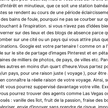
’intérêt en minutieux, que ce soit une station balnéa
istes se rendent au cours de une période éclaircissem
 des bains de foule, pourquoi ne pas se courber sur q
ouchant à l’inspiration. si vous n’avez pas d’idées bie
verner sur des lieux et des blogs de absence parce q
mber sur une cité ou un pays qui vous attire plus que l
nations. Google est votre partenaire ! comme on a l
 sur le site de partage d’images Pinterest et en péta
nes de milliers de photos, de pays, de villes etc. Parc
ue les autres en moins d’un quart d’heure.Vous partez 
/un pays, pour une raison juste ( voyage ), pour être
en connaître la réelle raison de votre voyage. Ainsi, s
rêt vous pourrez suppervisé davantage votre ville. Ex
 vous pourrez trouver des agents comme Las Vegas ou
és : vanille des îlot, fruit de la passion, fraise des 
mépriser, envie d’innover sans prendre de risque, impr