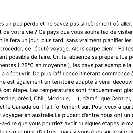
tes un peu perdu et ne savez pas sincèrement où alle
jet de votre vie ? Ce pays que vous souhaitez de visiter 
le fera un jour, plus tard, sans vraiment planifier le
rocéder, ce réputé voyage. Alors carpe diem ! Faites le
ment possible de faire. Un tel absence se prépare !La p
entes ( 28°C en moyenne ), les pays par exemple la 
 à découvrir. De plus l’affluence itinérant commence à
e est également un territoire adapté à venir découvrir
ée à cet étape. Les températures sont fréquemment glaci
tine, brésil, Chili, Mexique, … ), d’Amérique Central, 
 et le Canada où il fait fortement sur. Pour ceux à qu
ur voyager en australie.La plupart d’entre nous ont un 
t-à-dire que vous pourriez avoir quelques étapes le ma
tains que pour d’autres, mais si vous êtes sur le site 