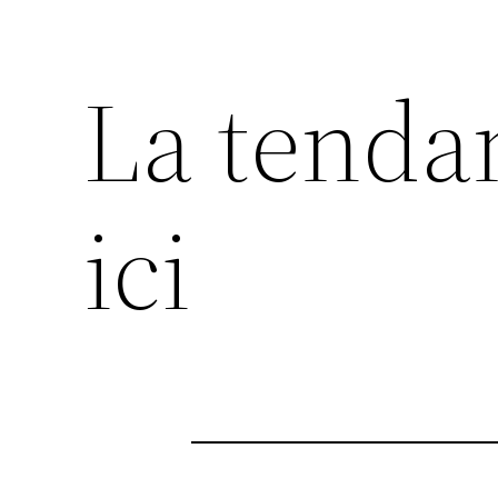
La tend
ici