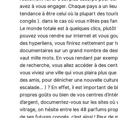
avez à vous engager. Chaque pays a un lieu d
tendance à être celui où la plupart des tour
congés ). dans le cas où vous n’êtes pas fan
Le monde totale est à quelques clics, plutôt t
pouvez vous rendre sur internet et vous gou
des hyperliens, vous finirez nettement par to
documentaires sur un grand nombre de desti
vaut mille mots. En vous rendant par exemple
de recherche, vous allez accéder à des centai
vous viviez une ville qui vous plaira plus q
des amis, pour dénicher une nouvelle culture
escalade… ) ? En effet, il est important de bi
propres goûts ou bien de vos centres d’inté
d’argent, documentez-vous sur les sites où
vitrage, on hésite entre les 48 parfums propos
de ses futures congés, c’est ainsi ! Peur de 