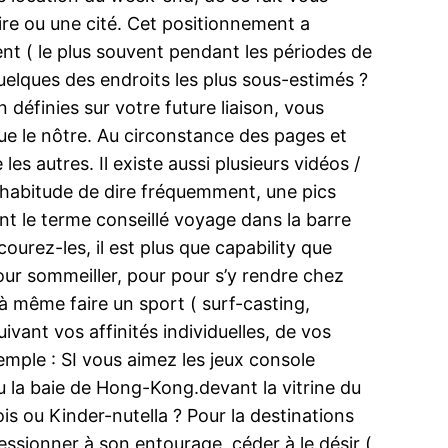
ire ou une cité. Cet positionnement a
ent ( le plus souvent pendant les périodes de
uelques des endroits les plus sous-estimés ?
n définies sur votre future liaison, vous
ue le nôtre. Au circonstance des pages et
es autres. Il existe aussi plusieurs vidéos /
’habitude de dire fréquemment, une pics
nt le terme conseillé voyage dans la barre
ourez-les, il est plus que capability que
pour sommeiller, pour pour s’y rendre chez
 à même faire un sport ( surf-casting,
uivant vos affinités individuelles, de vos
emple : SI vous aimez les jeux console
 la baie de Hong-Kong.devant la vitrine du
bois ou Kinder-nutella ? Pour la destinations
essionner à son entourage, céder à le désir (