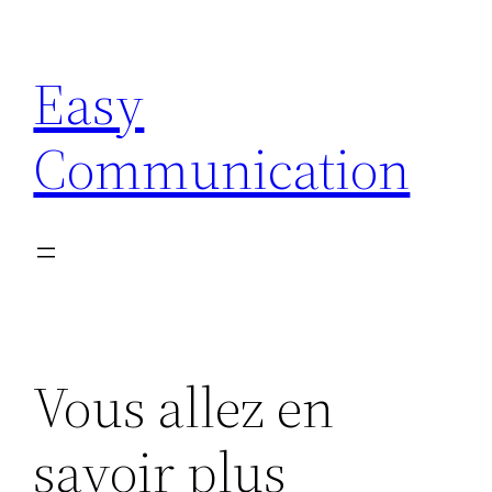
Aller
au
Easy
contenu
Communication
Vous allez en
savoir plus