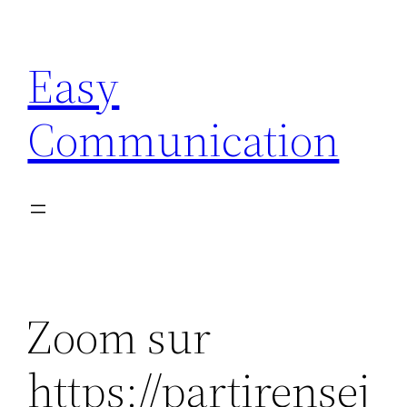
Aller
au
Easy
contenu
Communication
Zoom sur
https://partirensej