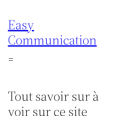
Aller
au
Easy
contenu
Communication
Tout savoir sur à
voir sur ce site