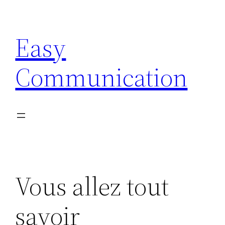
Aller
au
Easy
contenu
Communication
Vous allez tout
savoir