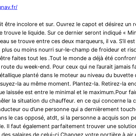
nav.fr/
oit être incolore et sur. Ouvrez le capot et désirez u
e trouve le liquide. Sur ce dernier seront indiqué « M
eau se trouve entre ces deux marqueurs, il va. S’il est
it plus ou moins nourri sur-le-champ de froideur et ri
tre faites tout les .Tout le monde a déjà été confront
oute du week-end. Pour ceux qui ne l’aurait jamais fai
tallique planté dans le moteur au niveau du buvette d
essuyez-la au même moment. Plantez-la. Retirez-la enc
e laissée est entre le minimal et le maximum.Pour fair
êler la situation du chauffeur. en ce qui concerne la c
 conducteur ou d’une personne qui a dernièrement touché
ns le cas opposé, atdt, si la personne a acquis son pe
ale. Il faut également parfaitement trouver une solutio
on des salaires de celui-ci.Changez votre portière à air