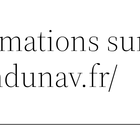
rmations su
ndunav.fr/