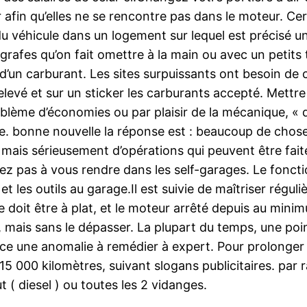
ir afin qu’elles ne se rencontre pas dans le moteur. Ce
 véhicule dans un logement sur lequel est précisé un jo
rafes qu’on fait omettre à la main ou avec un petits to
’un carburant. Les sites surpuissants ont besoin de c
elevé et sur un sticker les carburants accepté. Mettre 
blème d’économies ou par plaisir de la mécanique, « q
ose. bonne nouvelle la réponse est : beaucoup de chos
ais sérieusement d’opérations qui peuvent être fait
itez pas à vous rendre dans les self-garages. Le fonc
et les outils au garage.Il est suivie de maîtriser régul
re doit être à plat, et le moteur arrêté depuis au mini
ais sans le dépasser. La plupart du temps, une poi
e une anomalie à remédier à expert. Pour prolonger 
15 000 kilomètres, suivant slogans publicitaires. par 
 ( diesel ) ou toutes les 2 vidanges.