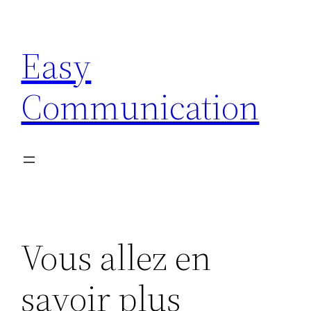
Aller
au
Easy
contenu
Communication
Vous allez en
savoir plus