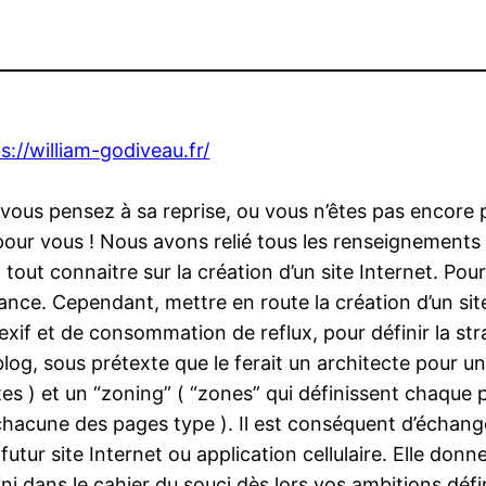
s://william-godiveau.fr/
t vous pensez à sa reprise, ou vous n’êtes pas encore
 pour vous ! Nous avons relié tous les renseignements
out connaitre sur la création d’un site Internet. Pour
sance. Cependant, mettre en route la création d’un site
lexif et de consommation de reflux, pour définir la st
 blog, sous prétexte que le ferait un architecte pour
s ) et un “zoning” ( “zones” qui définissent chaque pa
chacune des pages type ). Il est conséquent d’échang
utur site Internet ou application cellulaire. Elle donne 
ni dans le cahier du souci.dès lors vos ambitions défi