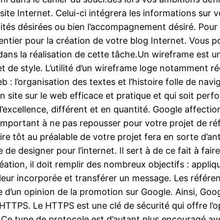
 site Internet. Celui-ci intégrera les informations sur
nalités désirées ou bien l’accompagnement désiré. Pour
tier pour la création de votre blog Internet. Vous po
ans la réalisation de cette tâche.Un wireframe est u
 de style. L’utilité d’un wireframe loge notamment ré
 : l’organisation des textes et l’histoire folle de na
 un site sur le web efficace et pratique et qui soit pe
d’excellence, différent et en quantité. Google affecti
te important à ne pas repousser pour votre projet de ré
dire tôt au préalable de votre projet fera en sorte d
de designer pour l’internet. Il sert à de ce fait à fair
ation, il doit remplir des nombreux objectifs : appliq
 valeur incorporée et transférer un message. Les réfé
que d’un opinion de la promotion sur Google. Ainsi, Go
 HTTPS. Le HTTPS est une clé de sécurité qui offre l’o
èle. Ce type de protocole est d’autant plus encouragé 