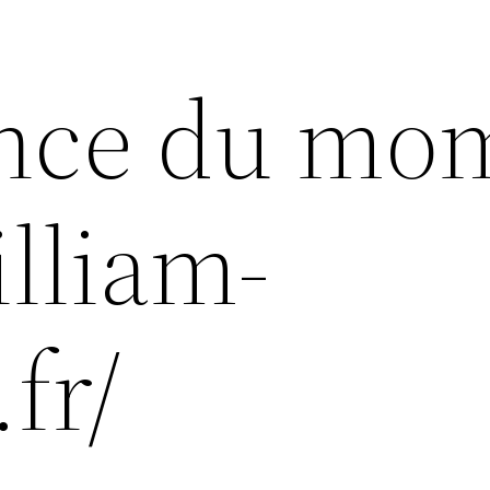
ance du mo
illiam-
fr/