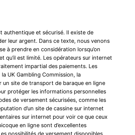
t authentique et sécurisé. Il existe de
der leur argent. Dans ce texte, nous venons
hose à prendre en considération lorsqu’on
et qu’il est limité. Les opérateurs sur internet
traitement impartial des paiements. Les
y, la UK Gambling Commission, la
r un site de transport de baraque en ligne
pour protéger les informations personnelles
éthodes de versement sécurisées, comme les
éputation d’un site de cassine sur internet
entaires sur internet pour voir ce que ceux
bicoque en ligne sont d’excellentes
 Les possibilités de versement disponibles