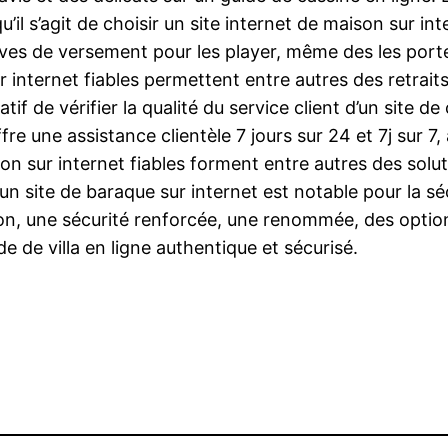
u’il s’agit de choisir un site internet de maison sur i
ives de versement pour les player, même des les portef
ur internet fiables permettent entre autres des retrai
tif de vérifier la qualité du service client d’un site d
ffre une assistance clientèle 7 jours sur 24 et 7j sur 
n sur internet fiables forment entre autres des solut
 d’un site de baraque sur internet est notable pour la sé
on, une sécurité renforcée, une renommée, des optio
ide de villa en ligne authentique et sécurisé.