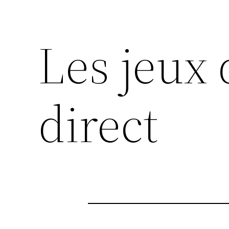
Les jeux
direct