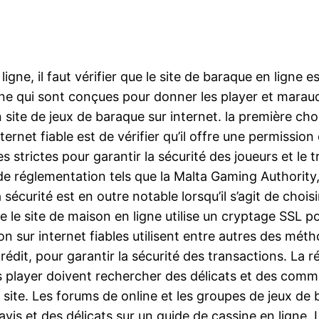
ne, il faut vérifier que le site de baraque en ligne es
ne qui sont conçues pour donner les player et marau
un site de jeux de baraque sur internet. la première c
ernet fiable est de vérifier qu’il offre une permission 
s strictes pour garantir la sécurité des joueurs et le 
de réglementation tels que la Malta Gaming Authorit
curité est en outre notable lorsqu’il s’agit de choisi
e le site de maison en ligne utilise un cryptage SSL 
son sur internet fiables utilisent entre autres des m
rédit, pour garantir la sécurité des transactions. La r
es player doivent rechercher des délicats et des comm
site. Les forums de online et les groupes de jeux de 
avis et des délicats sur un guide de cassine en ligne.