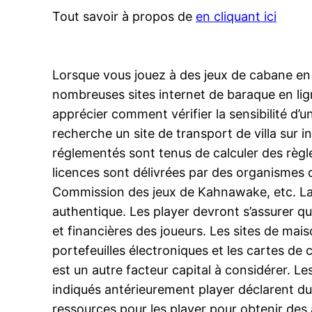
Tout savoir à propos de
en cliquant ici
Lorsque vous jouez à des jeux de cabane en lig
nombreuses sites internet de baraque en lig
apprécier comment vérifier la sensibilité d’
recherche un site de transport de villa sur int
réglementés sont tenus de calculer des règle
licences sont délivrées par des organismes 
Commission des jeux de Kahnawake, etc. La sé
authentique. Les player devront s’assurer qu
et financières des joueurs. Les sites de mai
portefeuilles électroniques et les cartes de c
est un autre facteur capital à considérer. L
indiqués antérieurement player déclarent du 
ressources pour les player pour obtenir des 