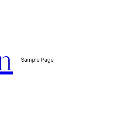
n
Sample Page