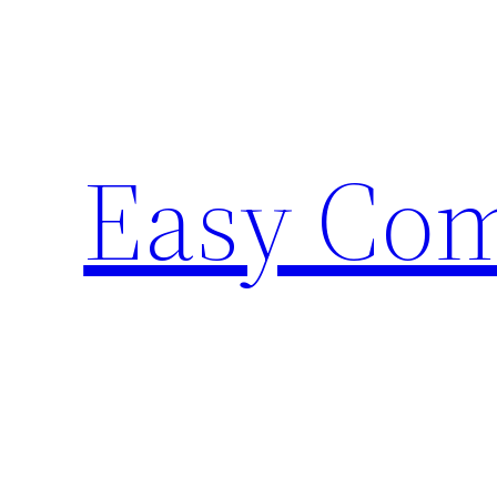
Aller
au
contenu
Easy Co