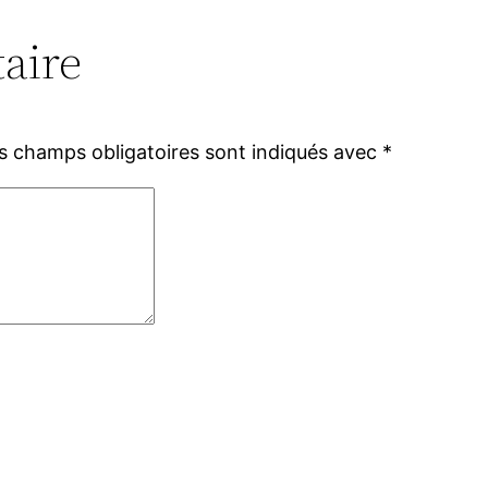
aire
s champs obligatoires sont indiqués avec
*