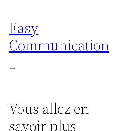
Aller
au
Easy
contenu
Communication
Vous allez en
savoir plus