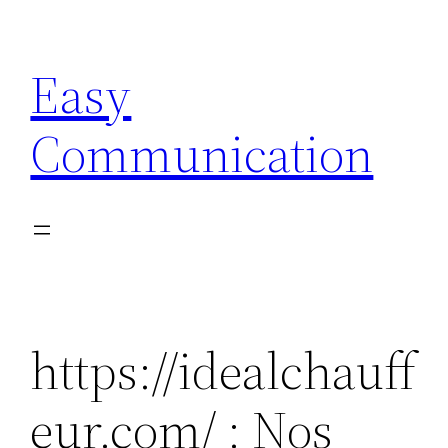
Aller
au
Easy
contenu
Communication
https://idealchauff
eur.com/ : Nos