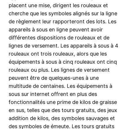
placent une mise, dirigent les rouleaux et
cherche que les symboles alignés sur la ligne
de règlement leur rapporteront des lots. Les
appareils à sous en ligne peuvent avoir
différentes dispositions de rouleaux et de
lignes de versement. Les appareils à sous à 4
rouleaux ont trois rouleaux, alors que les
équipements à sous à cinq rouleaux ont cinq
rouleaux ou plus. Les lignes de versement
peuvent être de quelques-unes à une
multitude de centaines. Les équipements à
sous sur internet offrent en plus des
fonctionnalités une prime de kilos de graisse
en sus, telles que des tours gratuits, des jeux
addition de kilos, des symboles sauvages et
des symboles de émeute. Les tours gratuits