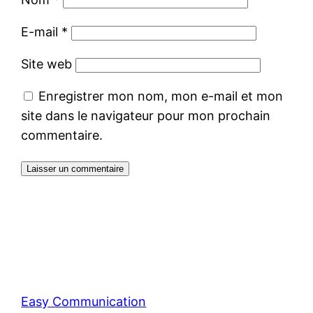
E-mail
*
Site web
Enregistrer mon nom, mon e-mail et mon
site dans le navigateur pour mon prochain
commentaire.
Easy Communication