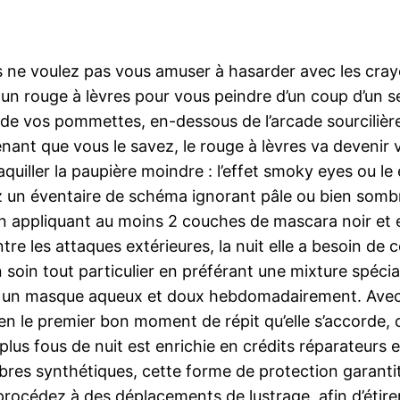
 ne voulez pas vous amuser à hasarder avec les crayo
e un rouge à lèvres pour vous peindre d’un coup d’un se
 de vos pommettes, en-dessous de l’arcade sourcilière 
nant que vous le savez, le rouge à lèvres va devenir v
uiller la paupière moindre : l’effet smoky eyes ou le ét
ez un éventaire de schéma ignorant pâle ou bien sombre 
 appliquant au moins 2 couches de mascara noir et en l
re les attaques extérieures, la nuit elle a besoin de 
n soin tout particulier en préférant une mixture spécial
er un masque aqueux et doux hebdomadairement. Avec le
 le premier bon moment de répit qu’elle s’accorde, c’e
s plus fous de nuit est enrichie en crédits réparateurs 
bres synthétiques, cette forme de protection garantit 
procédez à des déplacements de lustrage, afin d’étire