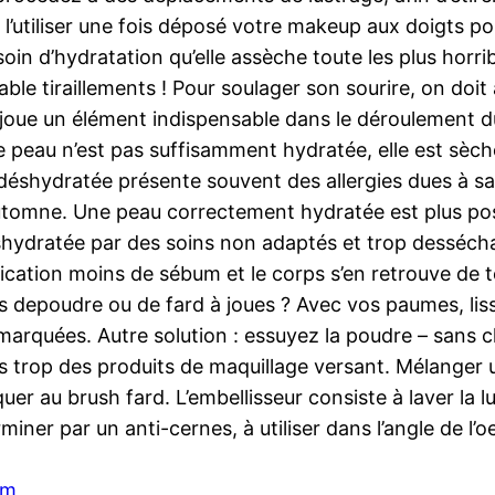
utiliser une fois déposé votre makeup aux doigts pou
soin d’hydratation qu’elle assèche toute les plus horr
uable tiraillements ! Pour soulager son sourire, on doi
 joue un élément indispensable dans le déroulement 
ne peau n’est pas suffisamment hydratée, elle est sèch
déshydratée présente souvent des allergies dues à sa s
’automne. Une peau correctement hydratée est plus posi
shydratée par des soins non adaptés et trop dessécha
lication moins de sébum et le corps s’en retrouve de
 depoudre ou de fard à joues ? Avec vos paumes, lisse
marquées. Autre solution : essuyez la poudre – sans cha
 trop des produits de maquillage versant. Mélanger u
er au brush fard. L’embellisseur consiste à laver la lum
ner par un anti-cernes, à utiliser dans l’angle de l’oeil
um