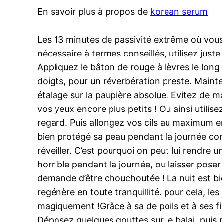
En savoir plus à propos de
korean serum
Les 13 minutes de passivité extrême où vous
nécessaire à termes conseillés, utilisez just
Appliquez le bâton de rouge à lèvres le long
doigts, pour un réverbération preste. Mainte
étalage sur la paupière absolue. Evitez de maq
vos yeux encore plus petits ! Ou ainsi utilis
regard. Puis allongez vos cils au maximum en
bien protégé sa peau pendant la journée cont
réveiller. C’est pourquoi on peut lui rendre u
horrible pendant la journée, ou laisser pos
demande d’être chouchoutée ! La nuit est bien
regénère en toute tranquillité. pour cela, le
magiquement !Grâce à sa de poils et à ses fi
Déposez quelques gouttes sur le balai, puis 