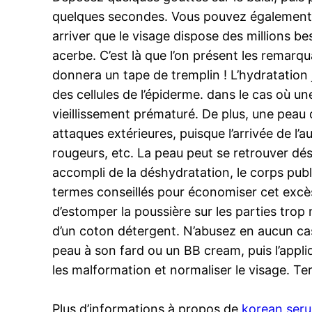
quelques secondes. Vous pouvez également l’
arriver que le visage dispose des millions be
acerbe. C’est là que l’on présent les remarq
donnera un tape de tremplin ! L’hydratation
des cellules de l’épiderme. dans le cas où u
vieillissement prématuré. De plus, une peau 
attaques extérieures, puisque l’arrivée de l
rougeurs, etc. La peau peut se retrouver dé
accompli de la déshydratation, le corps pub
termes conseillés pour économiser cet excès
d’estomper la poussière sur les parties trop 
d’un coton détergent. N’abusez en aucun cas
peau à son fard ou un BB cream, puis l’appliqu
les malformation et normaliser le visage. Termi
Plus d’informations à propos de
korean ser