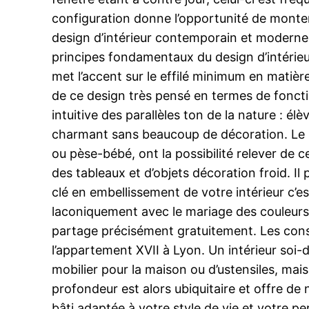
configuration donne l’opportunité de monter
design d’intérieur contemporain et moderne 
principes fondamentaux du design d’intérieur
met l’accent sur le effilé minimum en matiè
de ce design très pensé en termes de fonction
intuitive des parallèles ton de la nature : élè
charmant sans beaucoup de décoration. Le mob
ou pèse-bébé, ont la possibilité relever de c
des tableaux et d’objets décoration froid. Il
clé en embellissement de votre intérieur c’es
laconiquement avec le mariage des couleurs. 
partage précisément gratuitement. Les const
l’appartement XVII à Lyon. Un intérieur soi-d
mobilier pour la maison ou d’ustensiles, ma
profondeur est alors ubiquitaire et offre d
bâti adaptée à votre style de vie et votre per