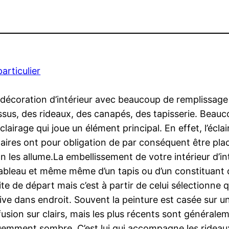
particulier
ne décoration d’intérieur avec beaucoup de remplissag
ssus, des rideaux, des canapés, des tapisserie. Beau
irage qui joue un élément principal. En effet, l’éclai
inaires ont pour obligation de par conséquent être pla
n les allume.La embellissement de votre intérieur d’int
 tableau et même même d’un tapis ou d’un constituant 
e de départ mais c’est à partir de celui sélectionne qu
e dans endroit. Souvent la peinture est casée sur u
 fusion sur clairs, mais les plus récents sont générale
équemment sombre. C’est lui qui accompagne les rideau