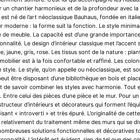
 un chantier harmonieux et de la profondeur avec la
est né de l’art néoclassique Bauhaus, fondée en itali
 moderne : la forme suit la fonction. Le style minima
re de meuble. La capacité est d’une grande importance
nalité. Le design d’intérieur classique met l’accent su
ve, jaune, gris, rose. Les tissus sont de la nature : pla
ilier est à la fois confortable et raffiné. Les colonn
e style. Le style, qu’on appelle ou néoclassique, est 
 peut être disposant d’une bibliothèque en bois et pla
t de savoir combiner les styles avec harmonie. Tout es
Entre celui des pièces d’une pièce et le mur. Pour un 
ructeur d’intérieurs et décorateurs qui forment l’équ
isant « introverti » et très épuré. L’originalité de ce
is relativement du traitement même des murs qui se di
e nombreuses solutions fonctionnelles et décoratives 
sonnalité. L’intérêt est évident. rien de tel que des cou