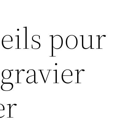
eils pour
 gravier
er