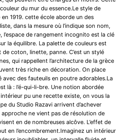
 couleur du mur du essence.Le style de
e en 1919. cette école aborde un des
liste, dans la mesure où l’indique son nom,
, l’espace de rangement incognito est la clé
r la équilibre. La palette de couleurs est
nt de coton, linette, panne. C’est un stylé
es, qui rappellent l’architecture de la grèce
souvent très riche en décoration. On place
cé avec des fauteuils en poutre adorables.La
t là : l’é-qui-li-bre. Une notion abordée
intérieur pu une recette existe, on vous la
ipe du Studio Razavi arrivent d’achever
tte approche ne vient pas de résolution de
visent en de nombreuses alcôve. L’effet de
tout en l’encombrement.Imaginez un intérieur
leurs inoubliables, un intervalle fluide et