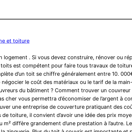
e et toiture
n logement . Si vous devez construire, rénover ou répa
s toits est compétent pour faire tous travaux de toitu
lète d’un toit se chiffre généralement entre 10. 000
 de négocier le coût des matériaux ou le tarif de la m
s couvreurs du bâtiment ? Comment trouver un couvreur
s cher vous permettra d’économiser de l’argent à cond
uver une entreprise de couverture pratiquant des coû
 de toiture, il convient d’avoir une idée des prix moy
 au m² diffère grandement d’une prestation à l’autre.
 la zinguerie. Plus du toit à couvrir est importante et