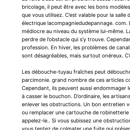
bricolage, il peut être avec les bons modèles
que vous utilisez. C’est valable pour la sal
électrique lacompagniedudepannage. com. L
médiocre au niveau du système lui-même. La c
perdre de l’obstacle qui s’y trouve. Cependa
profession. En hiver, les problèmes de canali
sont désagréables, mais surtout onéreux. C’
Les débouche-tuyau fraîches peut débouchonn
parcimonie. grand nombre de ces articles c
Cependant, ils peuvent aussi endommager les 
à casser le bouchon. D’ordinaire, les artis
enlever les obstructions. Un bon entretien vo
ou remplacer une cartouche de robinetterie m
appelez-le.. Si vous subissez une obstructi
vous tentez de colmater une fuite qui prése