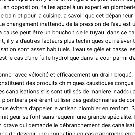
. en opposition, faites appel à un expert en plomberie
le de bain et pour la cuisine. a savoir que cet dépann
e changement inattendu de la pression de l’eau es
ause peut être un bouchon de le tuyau. dans ce cas, r
nt, il y a d’autres facteurs plus techniques qui relèv
sation sont assez habituels. L’eau se gèle et casse le
est le cas d’une fuite hydrolique dans la cour parmi 
er avec vélocité et efficacement un drain bloqué, ma
onstituent des produits chimiques caustiques conçus 
canalisations s’ils sont utilisés de manière inadéqua
ans plombiers préfèrent utiliser des gestionnaires d
us évitera d’appeler le artisan plombier en renfort. S
itigeur se font sans requérir une grande spécialité. 
on grave qui demande le débranchement des canalisatio
nce de devenir une inondation en cas d’approche err