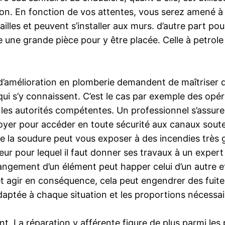
n. En fonction de vos attentes, vous serez amené à sé
illes et peuvent s’installer aux murs. d’autre part pou
e une grande pièce pour y être placée. Celle à petro
u d’amélioration en plomberie demandent de maîtriser
qui s’y connaissent. C’est le cas par exemple des opé
 les autorités compétentes. Un professionnel s’assu
yer pour accéder en toute sécurité aux canaux souter
me la soudure peut vous exposer à des incendies très
eur pour lequel il faut donner ses travaux à un expert
angement d’un élément peut happer celui d’un autre 
gir en conséquence, cela peut engendrer des fuites. il 
daptée à chaque situation et les proportions nécessai
nt. La réparation y afférente figure de plus parmi les