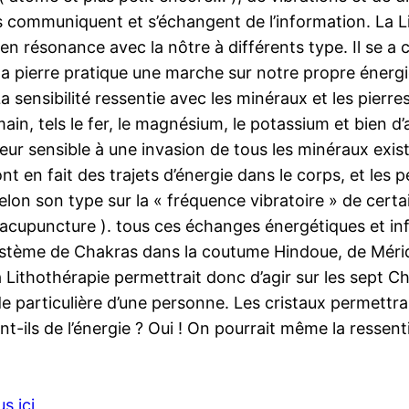
nes communiquent et s’échangent de l’information. La 
 en résonance avec la nôtre à différents type. Il se a 
 la pierre pratique une marche sur notre propre énergi
 sensibilité ressentie avec les minéraux et les pierres
, tels le fer, le magnésium, le potassium et bien d’au
eur sensible à une invasion de tous les minéraux exist
nt en fait des trajets d’énergie dans le corps, et les p
t selon son type sur la « fréquence vibratoire » de cer
n acupuncture ). tous ces échanges énergétiques et in
ystème de Chakras dans la coutume Hindoue, de Méridi
a Lithothérapie permettrait donc d’agir sur les sept C
ude particulière d’une personne. Les cristaux permettra
-ils de l’énergie ? Oui ! On pourrait même la ressenti
s ici