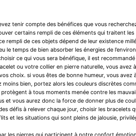
devez tenir compte des bénéfices que vous recherchez. 
trouver certains rempli de ces éléments qui traitent le
 rempli de ces objets dépend de leur existence millén
 eu le temps de bien absorber les énergies de l’enviro
r choisir ce qui vous sera bénéfique, il est recomman
celet ou votre collier en pierre naturelle, vous avez 
 vos choix. si vous êtes de bonne humeur, vous avez à
z moins bien, portez alors les couleurs discrètes comm
et protègent à tous moments menée contre les mauvaise
us et vous aurez donc la force de donner plus de coul
es défis à relever chaque jour, choisir les bracelets q
ts et les situations qui sont pleins de jalousie, privilég
s par les pierres qui participent à notre confort émotio