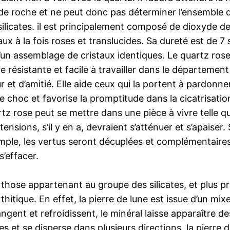
l de roche et ne peut donc pas déterminer l’ensemble
 silicates. il est principalement composé de dioxyde d
x à la fois roses et translucides. Sa dureté est de 7 s
’un assemblage de cristaux identiques. Le quartz rose
e résistante et facile à travailler dans le département
 et d’amitié. Elle aide ceux qui la portent à pardonner
 choc et favorise la promptitude dans la cicatrisatio
rtz rose peut se mettre dans une pièce à vivre telle 
tensions, s’il y en a, devraient s’atténuer et s’apaiser.
mple, les vertus seront décuplées et complémentaires
’effacer.
rthose appartenant au groupe des silicates, et plus 
rthitique. En effet, la pierre de lune est issue d’un m
angent et refroidissent, le minéral laisse apparaître 
s et se disperse dans plusieurs directions, la pierre 