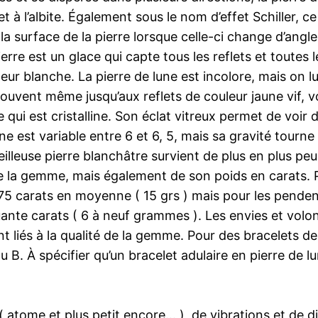
t à l’albite. Également sous le nom d’effet Schiller
e la surface de la pierre lorsque celle-ci change d’angle
rre est un glace qui capte tous les reflets et toutes 
ur blanche. La pierre de lune est incolore, mais on lui
souvent même jusqu’aux reflets de couleur jaune vif, v
qui est cristalline. Son éclat vitreux permet de voir d
une est variable entre 6 et 6, 5, mais sa gravité tourne
leuse pierre blanchâtre survient de plus en plus peu 
de la gemme, mais également de son poids en carats. P
 75 carats en moyenne ( 15 grs ) mais pour les penden
uante carats ( 6 à neuf grammes ). Les envies et volo
 liés à la qualité de la gemme. Pour des bracelets de 
ou B. À spécifier qu’un bracelet adulaire en pierre de 
atome et plus petit encore… ), de vibrations et de 