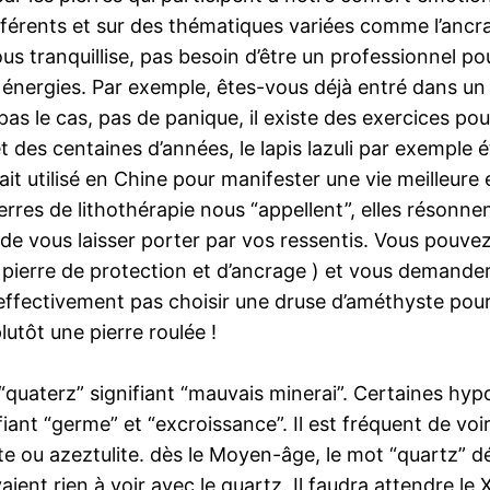
ifférents et sur des thématiques variées comme l’anc
ous tranquillise, pas besoin d’être un professionnel po
nergies. Par exemple, êtes-vous déjà entré dans un
pas le cas, pas de panique, il existe des exercices pou
 des centaines d’années, le lapis lazuli par exemple ét
it utilisé en Chine pour manifester une vie meilleure e
rres de lithothérapie nous “appellent”, elles résonnent
 de vous laisser porter par vos ressentis. Vous pouvez
pierre de protection et d’ancrage ) et vous demander si
 effectivement pas choisir une druse d’améthyste pour l
lutôt une pierre roulée !
“quaterz” signifiant “mauvais minerai”. Certaines hyp
ant “germe” et “excroissance”. Il est fréquent de voir
lite ou azeztulite. dès le Moyen-âge, le mot “quartz” 
aient rien à voir avec le quartz. Il faudra attendre le